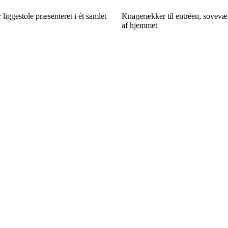
 liggestole præsenteret i ét samlet
Knagerækker til entréen, sovevær
af hjemmet