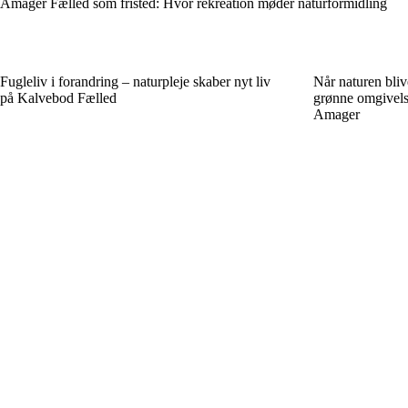
Amager Fælled som fristed: Hvor rekreation møder naturformidling
Fugleliv i forandring – naturpleje skaber nyt liv
Når naturen bli
på Kalvebod Fælled
grønne omgivels
Amager