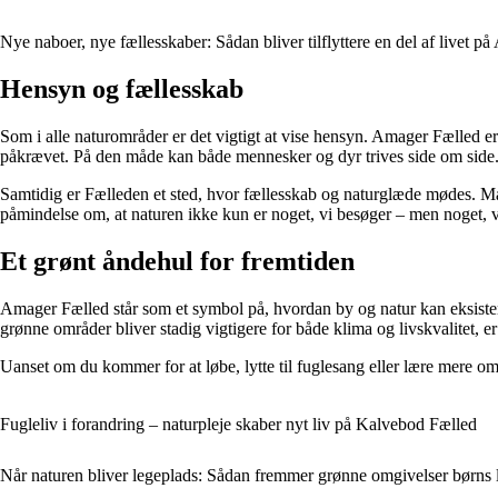
Nye naboer, nye fællesskaber: Sådan bliver tilflyttere en del af livet p
Hensyn og fællesskab
Som i alle naturområder er det vigtigt at vise hensyn. Amager Fælled er 
påkrævet. På den måde kan både mennesker og dyr trives side om side
Samtidig er Fælleden et sted, hvor fællesskab og naturglæde mødes. Man
påmindelse om, at naturen ikke kun er noget, vi besøger – men noget, vi
Et grønt åndehul for fremtiden
Amager Fælled står som et symbol på, hvordan by og natur kan eksistere
grønne områder bliver stadig vigtigere for både klima og livskvalitet, 
Uanset om du kommer for at løbe, lytte til fuglesang eller lære mere o
Fugleliv i forandring – naturpleje skaber nyt liv på Kalvebod Fælled
Når naturen bliver legeplads: Sådan fremmer grønne omgivelser børns