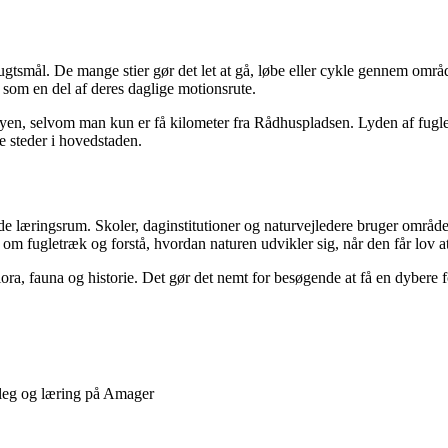
lugtsmål. De mange stier gør det let at gå, løbe eller cykle gennem omr
som en del af deres daglige motionsrute.
 byen, selvom man kun er få kilometer fra Rådhuspladsen. Lyden af fugle
 steder i hovedstaden.
de læringsrum. Skoler, daginstitutioner og naturvejledere bruger området
m fugletræk og forstå, hvordan naturen udvikler sig, når den får lov at
lora, fauna og historie. Det gør det nemt for besøgende at få en dybere f
 leg og læring på Amager