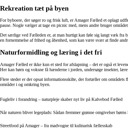
Rekreation tæt på byen
For byboere, der søger ro og frisk luft, er Amager Fælled et oplagt udf
pause. Nogle vælger at tage en picnic med, mens andre bruger området 
Det særlige ved Fælleden er, at man hurtigt kan føle sig langt væk fra
en fornemmelse af frihed og åbenhed, som kan være svær at finde andre
Naturformidling og læring i det fri
Amager Fælled er ikke kun et sted for afslapning – det er også et leven
Her kan børn og voksne få hænderne i jorden, undersøge insekter, lære o
Flere steder er der opsat informationsskilte, der fortæller om områdets f
områder i og omkring byen.
Fugleliv i forandring – naturpleje skaber nyt liv på Kalvebod Fælled
Når naturen bliver legeplads: Sådan fremmer grønne omgivelser børns
Streetfood på Amager – fra madvogne til kulinarisk fællesskab