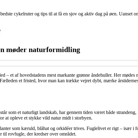
ste cykelruter og tips til at få en sjov og aktiv dag på øen. Uanset om 
e
on møder naturformidling
– et af hovedstadens mest markante grønne åndehuller. Her mødes natur, 
Fælleden et fristed, hvor man kan trække vejret dybt, mærke årstidern
står som et naturligt landskab, har gennem tiden været både strandeng, 
r at opleve et stykke vild natur midt i storbyen.
anter som kæruld, blåhat og orkidéer trives. Fuglelivet er rigt – især 
 til rovfugle, der kredser over området.