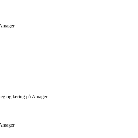
å Amager
 leg og læring på Amager
å Amager