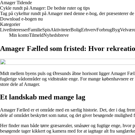
Amager Tidende
Cykle rundt på Amager: De bedste ruter og tips
Tag på cykeltur rundt på Amager med denne e-bog, der præsenterer de bed
Download e-bogen nu
Kategorier
Livet
Interesser
Familie
Spis
Aktiviteter
Bolig
Erhverv
Forbrug
Byg
Velvær
Min konto
Tilmeld
Nyhedsbreve
Amager Fælled som fristed: Hvor rekreati
Midt mellem byens puls og Øresunds åbne horisont ligger Amager Fælled 
fuglerige vådområder og vidtstrakte enge. For mange københavnere er 
store dele af Amager.
Et landskab med mange lag
Amager Fælled er et område med en særlig historie. Det, der i dag frem
dele af området beskyttet som natur, og det giver besøgende mulighed fo
Her finder man både tørre græsarealer, småsøer og fugtige enge, hvor pl
besøgende tager kikkert og kamera med for at iagttage alt fra sanglærker