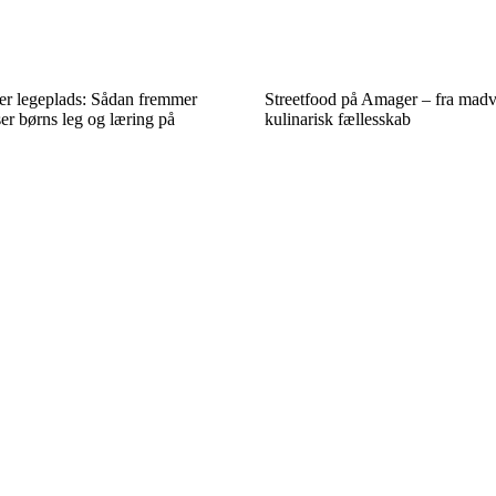
ver legeplads: Sådan fremmer
Streetfood på Amager – fra madv
er børns leg og læring på
kulinarisk fællesskab