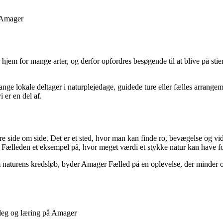
å Amager
hjem for mange arter, og derfor opfordres besøgende til at blive på stie
.
ge lokale deltager i naturplejedage, guidede ture eller fælles arrangem
 er en del af.
 side om side. Det er et sted, hvor man kan finde ro, bevægelse og vide
er Fælleden et eksempel på, hvor meget værdi et stykke natur kan have fo
m naturens kredsløb, byder Amager Fælled på en oplevelse, der minder os
 leg og læring på Amager