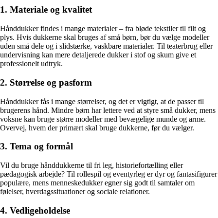
1. Materiale og kvalitet
Hånddukker findes i mange materialer – fra bløde tekstiler til filt og
plys. Hvis dukkerne skal bruges af små børn, bør du vælge modeller
uden små dele og i slidstærke, vaskbare materialer. Til teaterbrug eller
undervisning kan mere detaljerede dukker i stof og skum give et
professionelt udtryk.
2. Størrelse og pasform
Hånddukker fås i mange størrelser, og det er vigtigt, at de passer til
brugerens hånd. Mindre børn har lettere ved at styre små dukker, mens
voksne kan bruge større modeller med bevægelige munde og arme.
Overvej, hvem der primært skal bruge dukkerne, før du vælger.
3. Tema og formål
Vil du bruge hånddukkerne til fri leg, historiefortælling eller
pædagogisk arbejde? Til rollespil og eventyrleg er dyr og fantasifigurer
populære, mens menneskedukker egner sig godt til samtaler om
følelser, hverdagssituationer og sociale relationer.
4. Vedligeholdelse