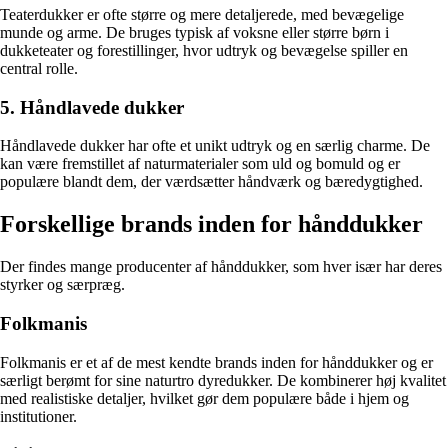
Teaterdukker er ofte større og mere detaljerede, med bevægelige
munde og arme. De bruges typisk af voksne eller større børn i
dukketeater og forestillinger, hvor udtryk og bevægelse spiller en
central rolle.
5. Håndlavede dukker
Håndlavede dukker har ofte et unikt udtryk og en særlig charme. De
kan være fremstillet af naturmaterialer som uld og bomuld og er
populære blandt dem, der værdsætter håndværk og bæredygtighed.
Forskellige brands inden for hånddukker
Der findes mange producenter af hånddukker, som hver især har deres
styrker og særpræg.
Folkmanis
Folkmanis er et af de mest kendte brands inden for hånddukker og er
særligt berømt for sine naturtro dyredukker. De kombinerer høj kvalitet
med realistiske detaljer, hvilket gør dem populære både i hjem og
institutioner.