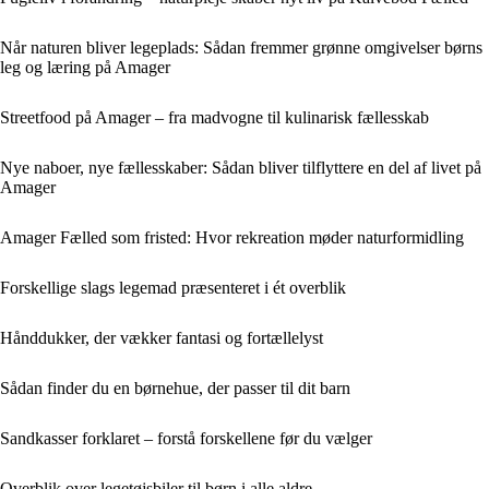
Når naturen bliver legeplads: Sådan fremmer grønne omgivelser børns
leg og læring på Amager
Streetfood på Amager – fra madvogne til kulinarisk fællesskab
Nye naboer, nye fællesskaber: Sådan bliver tilflyttere en del af livet på
Amager
Amager Fælled som fristed: Hvor rekreation møder naturformidling
Forskellige slags legemad præsenteret i ét overblik
Hånddukker, der vækker fantasi og fortællelyst
Sådan finder du en børnehue, der passer til dit barn
Sandkasser forklaret – forstå forskellene før du vælger
Overblik over legetøjsbiler til børn i alle aldre