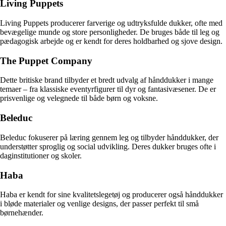
Living Puppets
Living Puppets producerer farverige og udtryksfulde dukker, ofte med
bevægelige munde og store personligheder. De bruges både til leg og
pædagogisk arbejde og er kendt for deres holdbarhed og sjove design.
The Puppet Company
Dette britiske brand tilbyder et bredt udvalg af hånddukker i mange
temaer – fra klassiske eventyrfigurer til dyr og fantasivæsener. De er
prisvenlige og velegnede til både børn og voksne.
Beleduc
Beleduc fokuserer på læring gennem leg og tilbyder hånddukker, der
understøtter sproglig og social udvikling. Deres dukker bruges ofte i
daginstitutioner og skoler.
Haba
Haba er kendt for sine kvalitetslegetøj og producerer også hånddukker
i bløde materialer og venlige designs, der passer perfekt til små
børnehænder.