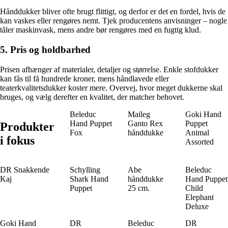
Hånddukker bliver ofte brugt flittigt, og derfor er det en fordel, hvis de
kan vaskes eller rengøres nemt. Tjek producentens anvisninger – nogle
tåler maskinvask, mens andre bør rengøres med en fugtig klud.
5. Pris og holdbarhed
Prisen afhænger af materialer, detaljer og størrelse. Enkle stofdukker
kan fås til få hundrede kroner, mens håndlavede eller
teaterkvalitetsdukker koster mere. Overvej, hvor meget dukkerne skal
bruges, og vælg derefter en kvalitet, der matcher behovet.
Beleduc
Maileg
Goki Hand
Hand Puppet
Ganto Rex
Puppet
Produkter
Fox
hånddukke
Animal
i fokus
Assorted
DR Snakkende
Schylling
Abe
Beleduc
Kaj
Shark Hand
hånddukke
Hand Puppet
Puppet
25 cm.
Child
Elephant
Deluxe
Goki Hand
DR
Beleduc
DR