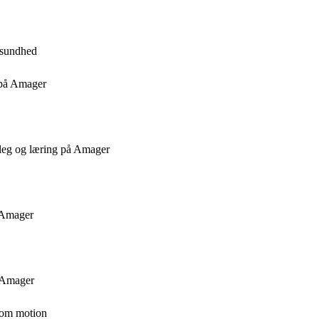
l sundhed
 på Amager
 leg og læring på Amager
å Amager
å Amager
som motion