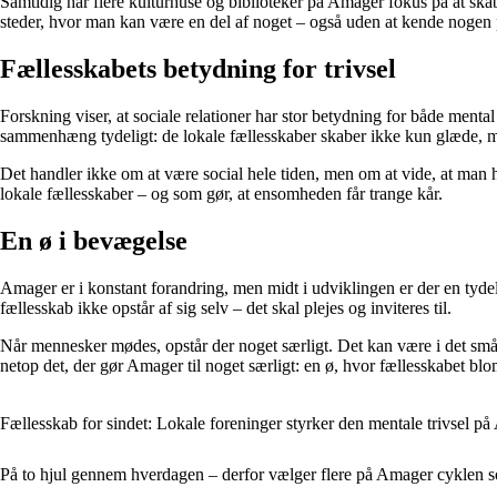
Samtidig har flere kulturhuse og biblioteker på Amager fokus på at ska
steder, hvor man kan være en del af noget – også uden at kende nogen 
Fællesskabets betydning for trivsel
Forskning viser, at sociale relationer har stor betydning for både me
sammenhæng tydeligt: de lokale fællesskaber skaber ikke kun glæde, me
Det handler ikke om at være social hele tiden, men om at vide, at man hø
lokale fællesskaber – og som gør, at ensomheden får trange kår.
En ø i bevægelse
Amager er i konstant forandring, men midt i udviklingen er der en tyde
fællesskab ikke opstår af sig selv – det skal plejes og inviteres til.
Når mennesker mødes, opstår der noget særligt. Det kan være i det små 
netop det, der gør Amager til noget særligt: en ø, hvor fællesskabet bl
Fællesskab for sindet: Lokale foreninger styrker den mentale trivsel p
På to hjul gennem hverdagen – derfor vælger flere på Amager cyklen 