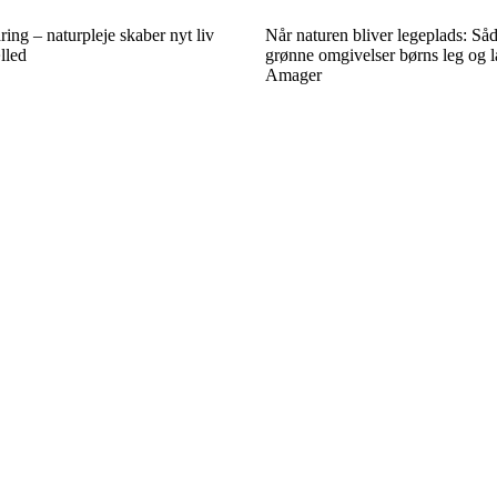
ring – naturpleje skaber nyt liv
Når naturen bliver legeplads: S
lled
grønne omgivelser børns leg og 
Amager