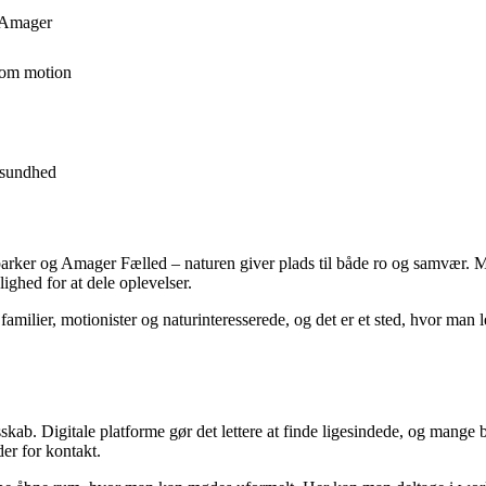
å Amager
som motion
l sundhed
e parker og Amager Fælled – naturen giver plads til både ro og samvær. M
ighed for at dele oplevelser.
milier, motionister og naturinteresserede, og det er et sted, hvor man 
skab. Digitale platforme gør det lettere at finde ligesindede, og mange br
er for kontakt.