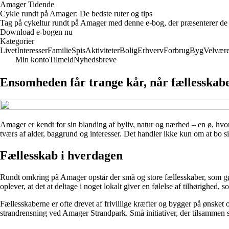
Amager Tidende
Cykle rundt på Amager: De bedste ruter og tips
Tag på cykeltur rundt på Amager med denne e-bog, der præsenterer de bed
Download e-bogen nu
Kategorier
Livet
Interesser
Familie
Spis
Aktiviteter
Bolig
Erhverv
Forbrug
Byg
Velvær
Min konto
Tilmeld
Nyhedsbreve
Ensomheden får trange kår, når fællesskab
Amager er kendt for sin blanding af byliv, natur og nærhed – en ø, hvor
tværs af alder, baggrund og interesser. Det handler ikke kun om at bo s
Fællesskab i hverdagen
Rundt omkring på Amager opstår der små og store fællesskaber, som gør 
oplever, at det at deltage i noget lokalt giver en følelse af tilhørighed,
Fællesskaberne er ofte drevet af frivillige kræfter og bygger på ønsket
strandrensning ved Amager Strandpark. Små initiativer, der tilsammen s