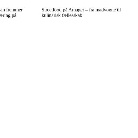
ådan fremmer
Streetfood på Amager – fra madvogne til
læring på
kulinarisk fællesskab