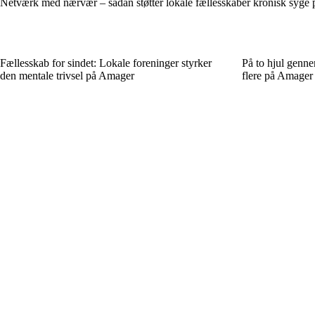
Netværk med nærvær – sådan støtter lokale fællesskaber kronisk syge
Fællesskab for sindet: Lokale foreninger styrker
På to hjul genn
den mentale trivsel på Amager
flere på Amager