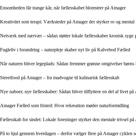
Ensomheden får trange kår, når fællesskabet blomstrer på Amager
Kreativitet som terapi: Værksteder på Amager der styrker ro og menta
Netværk med nærvær – sådan støtter lokale fællesskaber kronisk syge
Fugleliv i forandring – naturpleje skaber nyt liv på Kalvebod Fælled
Når naturen bliver legeplads: Sådan fremmer grønne omgivelser børns
Streetfood på Amager – fra madvogne til kulinarisk fællesskab
Nye naboer, nye fællesskaber: Sådan bliver tilflyttere en del af livet p
Amager Fælled som fristed: Hvor rekreation møder naturformidling
Fællesskab for sindet: Lokale foreninger styrker den mentale trivsel p
På to hjul gennem hverdagen – derfor vælger flere på Amager cyklen 