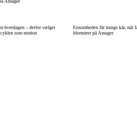
 på Amager
em hverdagen – derfor vælger
Ensomheden får trange kår, når f
 cyklen som motion
blomstrer på Amager