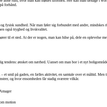
be åbne rum, hvor man kan mødes uformelt. Her kan man deltage i worksh
på forhånd.
ntal og fysisk sundhed. Når man føler sig forbundet med andre, mindske
n også tryghed og livskvalitet.
rer til et sted. At der er nogen, man kan hilse på, dele en oplevelse me
lig tendens: ønsket om nærhed. Uanset om man bor i et nyt boligområde 
– et smil på gaden, en fælles aktivitet, en samtale over et måltid. Men
omstrer, og hvor ensomheden får stadig sværere vilkår.
å Amager
som motion