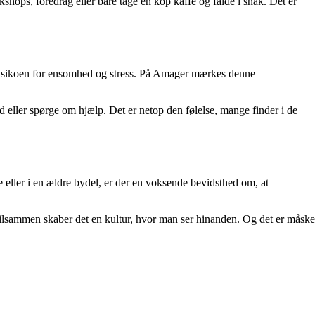
ops, foredrag eller bare tage en kop kaffe og falde i snak. Det er
s risikoen for ensomhed og stress. På Amager mærkes denne
d eller spørge om hjælp. Det er netop den følelse, mange finder i de
eller i en ældre bydel, er der en voksende bevidsthed om, at
 tilsammen skaber det en kultur, hvor man ser hinanden. Og det er måske