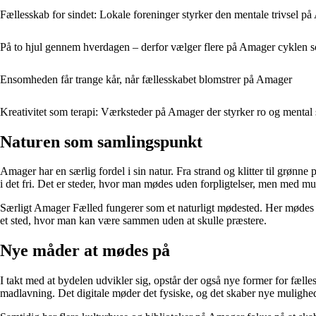
Fællesskab for sindet: Lokale foreninger styrker den mentale trivsel p
På to hjul gennem hverdagen – derfor vælger flere på Amager cyklen 
Ensomheden får trange kår, når fællesskabet blomstrer på Amager
Kreativitet som terapi: Værksteder på Amager der styrker ro og menta
Naturen som samlingspunkt
Amager har en særlig fordel i sin natur. Fra strand og klitter til grønn
i det fri. Det er steder, hvor man mødes uden forpligtelser, men med mul
Særligt Amager Fælled fungerer som et naturligt mødested. Her mødes fa
et sted, hvor man kan være sammen uden at skulle præstere.
Nye måder at mødes på
I takt med at bydelen udvikler sig, opstår der også nye former for fælles
madlavning. Det digitale møder det fysiske, og det skaber nye mulighed