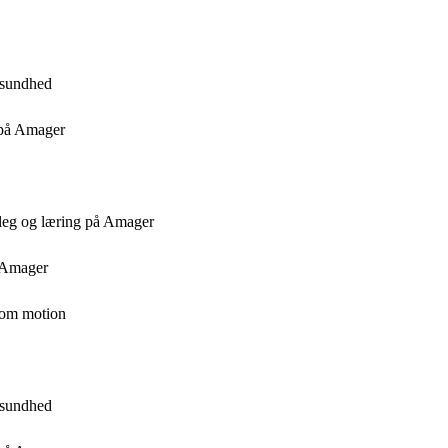
l sundhed
 på Amager
 leg og læring på Amager
å Amager
som motion
l sundhed