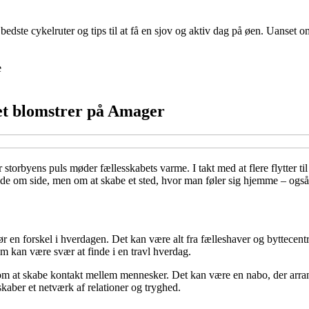
ste cykelruter og tips til at få en sjov og aktiv dag på øen. Uanset om 
e
et blomstrer på Amager
 storbyens puls møder fællesskabets varme. I takt med at flere flytter t
ide om side, men om at skabe et sted, hvor man føler sig hjemme – også 
en forskel i hverdagen. Det kan være alt fra fælleshaver og byttecentr
 som kan være svær at finde i en travl hverdag.
 om at skabe kontakt mellem mennesker. Det kan være en nabo, der arrang
kaber et netværk af relationer og tryghed.