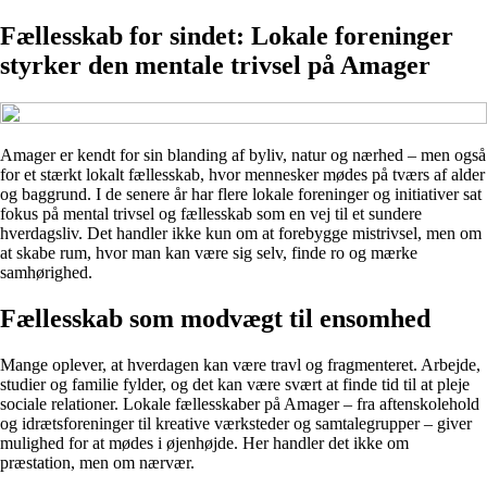
Fællesskab for sindet: Lokale foreninger
styrker den mentale trivsel på Amager
Amager er kendt for sin blanding af byliv, natur og nærhed – men også
for et stærkt lokalt fællesskab, hvor mennesker mødes på tværs af alder
og baggrund. I de senere år har flere lokale foreninger og initiativer sat
fokus på mental trivsel og fællesskab som en vej til et sundere
hverdagsliv. Det handler ikke kun om at forebygge mistrivsel, men om
at skabe rum, hvor man kan være sig selv, finde ro og mærke
samhørighed.
Fællesskab som modvægt til ensomhed
Mange oplever, at hverdagen kan være travl og fragmenteret. Arbejde,
studier og familie fylder, og det kan være svært at finde tid til at pleje
sociale relationer. Lokale fællesskaber på Amager – fra aftenskolehold
og idrætsforeninger til kreative værksteder og samtalegrupper – giver
mulighed for at mødes i øjenhøjde. Her handler det ikke om
præstation, men om nærvær.