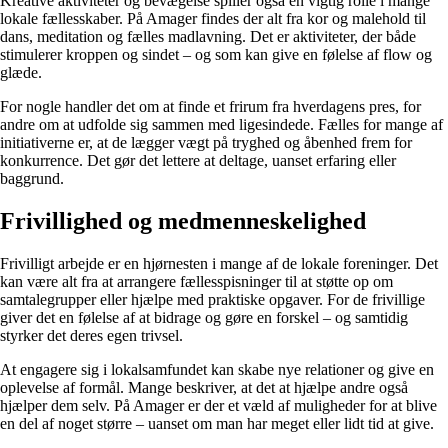
Kreative aktiviteter og bevægelse spiller også en vigtig rolle i mange
lokale fællesskaber. På Amager findes der alt fra kor og malehold til
dans, meditation og fælles madlavning. Det er aktiviteter, der både
stimulerer kroppen og sindet – og som kan give en følelse af flow og
glæde.
For nogle handler det om at finde et frirum fra hverdagens pres, for
andre om at udfolde sig sammen med ligesindede. Fælles for mange af
initiativerne er, at de lægger vægt på tryghed og åbenhed frem for
konkurrence. Det gør det lettere at deltage, uanset erfaring eller
baggrund.
Frivillighed og medmenneskelighed
Frivilligt arbejde er en hjørnesten i mange af de lokale foreninger. Det
kan være alt fra at arrangere fællesspisninger til at støtte op om
samtalegrupper eller hjælpe med praktiske opgaver. For de frivillige
giver det en følelse af at bidrage og gøre en forskel – og samtidig
styrker det deres egen trivsel.
At engagere sig i lokalsamfundet kan skabe nye relationer og give en
oplevelse af formål. Mange beskriver, at det at hjælpe andre også
hjælper dem selv. På Amager er der et væld af muligheder for at blive
en del af noget større – uanset om man har meget eller lidt tid at give.