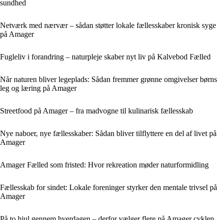
sundhed
Netværk med nærvær – sådan støtter lokale fællesskaber kronisk syge
på Amager
Fugleliv i forandring – naturpleje skaber nyt liv på Kalvebod Fælled
Når naturen bliver legeplads: Sådan fremmer grønne omgivelser børns
leg og læring på Amager
Streetfood på Amager – fra madvogne til kulinarisk fællesskab
Nye naboer, nye fællesskaber: Sådan bliver tilflyttere en del af livet på
Amager
Amager Fælled som fristed: Hvor rekreation møder naturformidling
Fællesskab for sindet: Lokale foreninger styrker den mentale trivsel på
Amager
På to hjul gennem hverdagen – derfor vælger flere på Amager cyklen