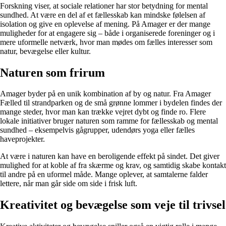
Forskning viser, at sociale relationer har stor betydning for mental
sundhed. At være en del af et fællesskab kan mindske følelsen af
isolation og give en oplevelse af mening. På Amager er der mange
muligheder for at engagere sig – både i organiserede foreninger og i
mere uformelle netværk, hvor man mødes om fælles interesser som
natur, bevægelse eller kultur.
Naturen som frirum
Amager byder på en unik kombination af by og natur. Fra Amager
Fælled til strandparken og de små grønne lommer i bydelen findes der
mange steder, hvor man kan trække vejret dybt og finde ro. Flere
lokale initiativer bruger naturen som ramme for fællesskab og mental
sundhed – eksempelvis gågrupper, udendørs yoga eller fælles
haveprojekter.
At være i naturen kan have en beroligende effekt på sindet. Det giver
mulighed for at koble af fra skærme og krav, og samtidig skabe kontakt
til andre på en uformel måde. Mange oplever, at samtalerne falder
lettere, når man går side om side i frisk luft.
Kreativitet og bevægelse som veje til trivsel