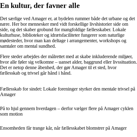
En kultur, der favner alle
Det særlige ved Amager er, at bydelen rummer både det urbane og det
nære. Her bor mennesker med vidt forskellige livshistorier side om
side, og det skaber grobund for mangfoldige fællesskaber. Lokale
kulturhuse, biblioteker og idrætsfaciliteter fungerer som naturlige
mødesteder, hvor man kan deltage i arrangementer, workshops og
samtaler om mental sundhed.
Flere steder arbejdes der målrettet med at skabe inkluderende miljøer,
hvor alle føler sig velkomne – uanset alder, baggrund eller livssituation.
Det er netop denne åbenhed, der gør Amager til et sted, hvor
fællesskab og trivsel går hånd i hånd.
Fællesskab for sindet: Lokale foreninger styrker den mentale trivsel på
Amager
På to hjul gennem hverdagen – derfor vælger flere på Amager cyklen
som motion
Ensomheden får trange kår, når fællesskabet blomstrer på Amager