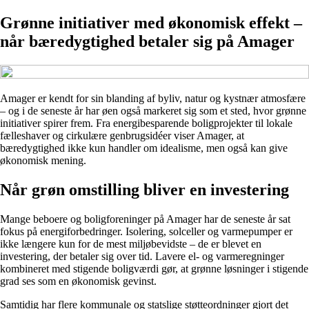
Grønne initiativer med økonomisk effekt –
når bæredygtighed betaler sig på Amager
Amager er kendt for sin blanding af byliv, natur og kystnær atmosfære
– og i de seneste år har øen også markeret sig som et sted, hvor grønne
initiativer spirer frem. Fra energibesparende boligprojekter til lokale
fælleshaver og cirkulære genbrugsidéer viser Amager, at
bæredygtighed ikke kun handler om idealisme, men også kan give
økonomisk mening.
Når grøn omstilling bliver en investering
Mange beboere og boligforeninger på Amager har de seneste år sat
fokus på energiforbedringer. Isolering, solceller og varmepumper er
ikke længere kun for de mest miljøbevidste – de er blevet en
investering, der betaler sig over tid. Lavere el- og varmeregninger
kombineret med stigende boligværdi gør, at grønne løsninger i stigende
grad ses som en økonomisk gevinst.
Samtidig har flere kommunale og statslige støtteordninger gjort det