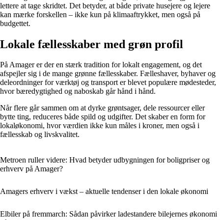
lettere at tage skridtet. Det betyder, at både private husejere og lejere
kan mærke forskellen – ikke kun på klimaaftrykket, men også på
budgettet.
Lokale fællesskaber med grøn profil
På Amager er der en stærk tradition for lokalt engagement, og det
afspejler sig i de mange grønne fællesskaber. Fælleshaver, byhaver og
deleordninger for værktøj og transport er blevet populære mødesteder,
hvor bæredygtighed og naboskab går hånd i hånd.
Når flere går sammen om at dyrke grøntsager, dele ressourcer eller
bytte ting, reduceres både spild og udgifter. Det skaber en form for
lokaløkonomi, hvor værdien ikke kun måles i kroner, men også i
fællesskab og livskvalitet.
Metroen ruller videre: Hvad betyder udbygningen for boligpriser og
erhverv på Amager?
Amagers erhverv i vækst – aktuelle tendenser i den lokale økonomi
Elbiler på fremmarch: Sådan påvirker ladestandere bilejernes økonomi