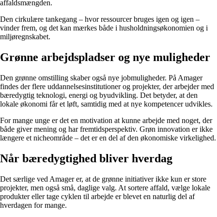
affaldsmængden.
Den cirkulære tankegang – hvor ressourcer bruges igen og igen –
vinder frem, og det kan mærkes både i husholdningsøkonomien og i
miljøregnskabet.
Grønne arbejdspladser og nye muligheder
Den grønne omstilling skaber også nye jobmuligheder. På Amager
findes der flere uddannelsesinstitutioner og projekter, der arbejder med
bæredygtig teknologi, energi og byudvikling. Det betyder, at den
lokale økonomi får et løft, samtidig med at nye kompetencer udvikles.
For mange unge er det en motivation at kunne arbejde med noget, der
både giver mening og har fremtidsperspektiv. Grøn innovation er ikke
længere et nicheområde – det er en del af den økonomiske virkelighed.
Når bæredygtighed bliver hverdag
Det særlige ved Amager er, at de grønne initiativer ikke kun er store
projekter, men også små, daglige valg. At sortere affald, vælge lokale
produkter eller tage cyklen til arbejde er blevet en naturlig del af
hverdagen for mange.