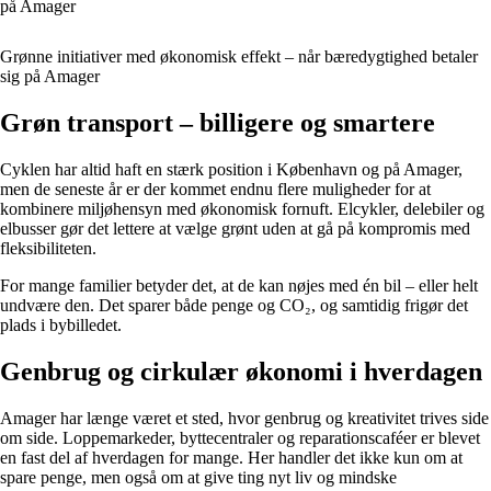
på Amager
Grønne initiativer med økonomisk effekt – når bæredygtighed betaler
sig på Amager
Grøn transport – billigere og smartere
Cyklen har altid haft en stærk position i København og på Amager,
men de seneste år er der kommet endnu flere muligheder for at
kombinere miljøhensyn med økonomisk fornuft. Elcykler, delebiler og
elbusser gør det lettere at vælge grønt uden at gå på kompromis med
fleksibiliteten.
For mange familier betyder det, at de kan nøjes med én bil – eller helt
undvære den. Det sparer både penge og CO₂, og samtidig frigør det
plads i bybilledet.
Genbrug og cirkulær økonomi i hverdagen
Amager har længe været et sted, hvor genbrug og kreativitet trives side
om side. Loppemarkeder, byttecentraler og reparationscaféer er blevet
en fast del af hverdagen for mange. Her handler det ikke kun om at
spare penge, men også om at give ting nyt liv og mindske