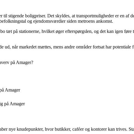
fører til stigende boligpriser. Det skyldes, at transportmuligheder er en
 befolkningstal og ejendomsværdier siden metroens ankomst.
o tæt på stationerne, hvilket øger efterspørgslen, og det kan igen føre ti
de ud, når markedet mættes, mens andre områder fortsat har potentiale fo
rhverv på Amager?
i på Amager
sig på Amager
er nye knudepunkter, hvor butikker, caféer og kontorer kan trives. Stat