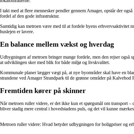
lokalområderne.
I takt med at flere mennesker pendler gennem Amager, opstår der også ny
fordel af den gode infrastruktur.
Samtidig kan metroen være med til at fordele byens erhvervsaktivitet me
huslejen er lavere.
En balance mellem vækst og hverdag
Udbygningen af metroen bringer mange fordele, men den rejser også spø
at udviklingen sker med blik for både miljø og livskvalitet.
Kommunale planer lægger vægt på, at nye byområder skal have en blandin
strandene ved Amager Strandpark til de grønne områder på Kalvebod 
Fremtiden kører på skinner
Når metroen ruller videre, er det ikke kun et spørgsmål om transport 
bliver stadig mere central i hovedstadens puls, og det vil kunne mærk
Metroen ruller videre: Hvad betyder udbygningen for boligpriser og e