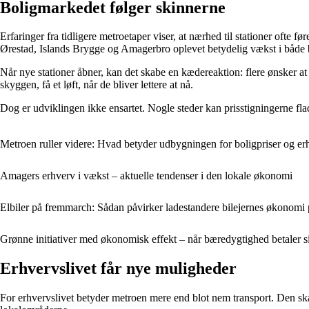
Boligmarkedet følger skinnerne
Erfaringer fra tidligere metroetaper viser, at nærhed til stationer ofte 
Ørestad, Islands Brygge og Amagerbro oplevet betydelig vækst i både
Når nye stationer åbner, kan det skabe en kædereaktion: flere ønsker at b
skyggen, få et løft, når de bliver lettere at nå.
Dog er udviklingen ikke ensartet. Nogle steder kan prisstigningerne fla
Metroen ruller videre: Hvad betyder udbygningen for boligpriser og e
Amagers erhverv i vækst – aktuelle tendenser i den lokale økonomi
Elbiler på fremmarch: Sådan påvirker ladestandere bilejernes økonom
Grønne initiativer med økonomisk effekt – når bæredygtighed betaler 
Erhvervslivet får nye muligheder
For erhvervslivet betyder metroen mere end blot nem transport. Den skab