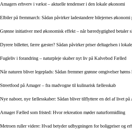
Amagers erhverv i vækst – aktuelle tendenser i den lokale økonomi
Elbiler på fremmarch: Sådan påvirker ladestandere bilejernes økonom
Grønne initiativer med økonomisk effekt – når bæredygtighed betaler 
Dyrere billetter, færre gæster? Sådan påvirker priser deltagelsen i lok
Fugleliv i forandring – naturpleje skaber nyt liv på Kalvebod Fælled
Når naturen bliver legeplads: Sådan fremmer grønne omgivelser børns
Streetfood på Amager – fra madvogne til kulinarisk fællesskab
Nye naboer, nye fællesskaber: Sådan bliver tilflyttere en del af livet p
Amager Fælled som fristed: Hvor rekreation møder naturformidling
Metroen ruller videre: Hvad betyder udbygningen for boligpriser og e