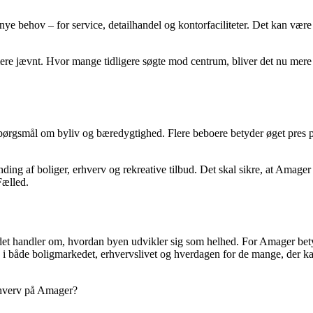
e behov – for service, detailhandel og kontorfaciliteter. Det kan være a
re jævnt. Hvor mange tidligere søgte mod centrum, bliver det nu mere at
rgsmål om byliv og bæredygtighed. Flere beboere betyder øget pres på g
g af boliger, erhverv og rekreative tilbud. Det skal sikre, at Amager f
Fælled.
– det handler om, hvordan byen udvikler sig som helhed. For Amager bet
es i både boligmarkedet, erhvervslivet og hverdagen for de mange, der 
rhverv på Amager?