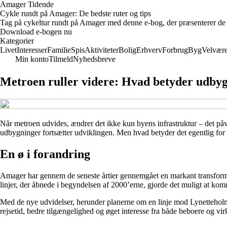
Amager Tidende
Cykle rundt på Amager: De bedste ruter og tips
Tag på cykeltur rundt på Amager med denne e-bog, der præsenterer de bed
Download e-bogen nu
Kategorier
Livet
Interesser
Familie
Spis
Aktiviteter
Bolig
Erhverv
Forbrug
Byg
Velvær
Min konto
Tilmeld
Nyhedsbreve
Metroen ruller videre: Hvad betyder udbyg
Når metroen udvides, ændrer det ikke kun byens infrastruktur – det p
udbygninger fortsætter udviklingen. Men hvad betyder det egentlig for
En ø i forandring
Amager har gennem de seneste årtier gennemgået en markant transformat
linjer, der åbnede i begyndelsen af 2000’erne, gjorde det muligt at ko
Med de nye udvidelser, herunder planerne om en linje mod Lynetteholm o
rejsetid, bedre tilgængelighed og øget interesse fra både beboere og vi