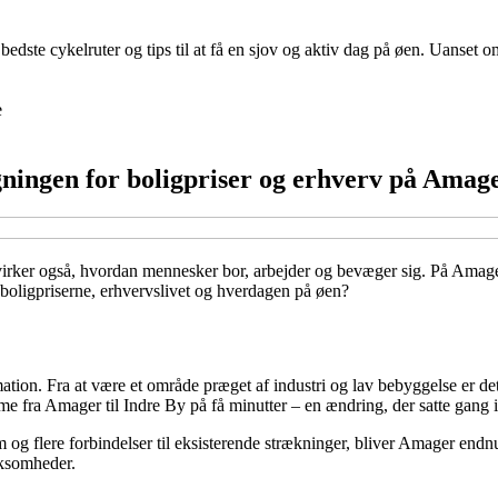
ste cykelruter og tips til at få en sjov og aktiv dag på øen. Uanset om 
e
ningen for boligpriser og erhverv på Amag
åvirker også, hvordan mennesker bor, arbejder og bevæger sig. På Amag
 boligpriserne, erhvervslivet og hverdagen på øen?
ion. Fra at være et område præget af industri og lav bebyggelse er de
mme fra Amager til Indre By på få minutter – en ændring, der satte gang
g flere forbindelser til eksisterende strækninger, bliver Amager endnu
rksomheder.