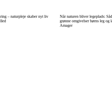
ring – naturpleje skaber nyt liv
Når naturen bliver legeplads: S
lled
grønne omgivelser børns leg og 
Amager