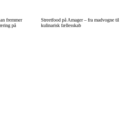
ådan fremmer
Streetfood på Amager – fra madvogne til
læring på
kulinarisk fællesskab