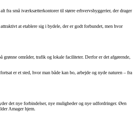
lt fra små iværksætterkontorer til større erhvervsbyggerier, der drager
traktivt at etablere sig i bydele, der er godt forbundet, men hvor
rønne områder, trafik og lokale faciliteter. Derfor er det afgørende,
ortsat er et sted, hvor man både kan bo, arbejde og nyde naturen – fra
yder det nye forbindelser, nye muligheder og nye udfordringer. Øen
kalder Amager hjem.