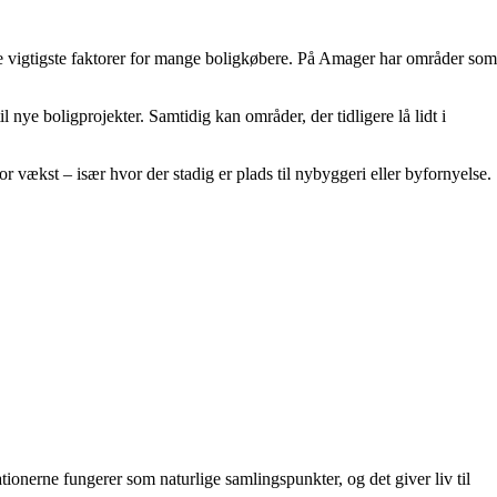
 af de vigtigste faktorer for mange boligkøbere. På Amager har områder som
l nye boligprojekter. Samtidig kan områder, der tidligere lå lidt i
r vækst – især hvor der stadig er plads til nybyggeri eller byfornyelse.
ionerne fungerer som naturlige samlingspunkter, og det giver liv til